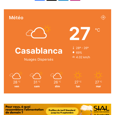
Météo
27
℃
Casablanca
28º - 26º
69%
4.02 km/h
Nuages Dispersés
28
31
26
27
27
℃
℃
℃
℃
℃
ven
sam
dim
lun
mar