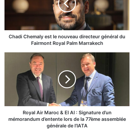
nouveau
directeur
général
du
Fairmont
Royal
Chadi Chemaly est le nouveau directeur général du
Palm
Fairmont Royal Palm Marrakech
Marrakech
Royal
Air
Maroc
&
El
Al
:
Signature
d’un
mémorandum
Royal Air Maroc & El Al : Signature d’un
d’entente
mémorandum d’entente lors de la 77ème assemblée
lors
générale de l’IATA
de