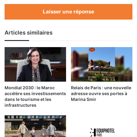
la
77ème
Laisser une réponse
assemblée
générale
de
Articles similaires
l’IATA
Mondial 2030 : le Maroc
Relais de Paris : une nouvelle
accélère ses investissements
adresse ouvre ses portes à
dans le tourisme et les
Marina Smir
infrastructures