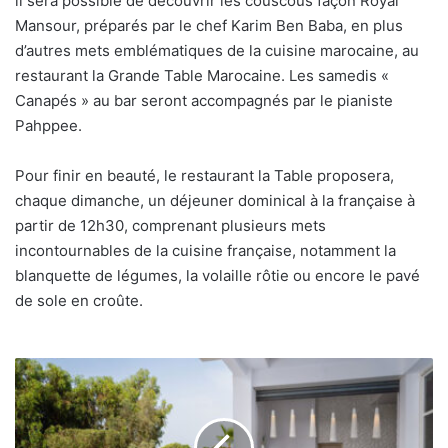
il sera possible de découvrir les couscous façon Royal
Mansour, préparés par le chef Karim Ben Baba, en plus
d’autres mets emblématiques de la cuisine marocaine, au
restaurant la Grande Table Marocaine. Les samedis «
Canapés » au bar seront accompagnés par le pianiste
Pahppee.
Pour finir en beauté, le restaurant la Table proposera,
chaque dimanche, un déjeuner dominical à la française à
partir de 12h30, comprenant plusieurs mets
incontournables de la cuisine française, notamment la
blanquette de légumes, la volaille rôtie ou encore le pavé
de sole en croûte.
Radisson
Hotel
Group
: