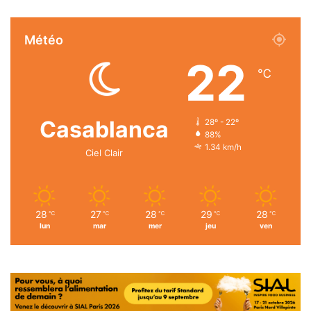
Météo
22
℃
Casablanca
28º - 22º
88%
1.34 km/h
Ciel Clair
28
27
28
29
28
℃
℃
℃
℃
℃
lun
mar
mer
jeu
ven