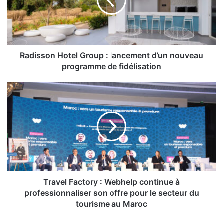
lancement
d’un
nouveau
programme
de
fidélisation
Radisson Hotel Group : lancement d’un nouveau
programme de fidélisation
Travel
Factory
:
Webhelp
continue
à
professionnaliser
son
offre
pour
Travel Factory : Webhelp continue à
le
professionnaliser son offre pour le secteur du
secteur
tourisme au Maroc
du
tourisme