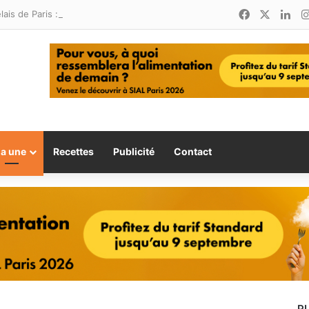
Facebook
X
Lin
Relais de Paris : une nouvelle adresse ouvre ses portes à Marina Smir
la une
Recettes
Publicité
Contact
P