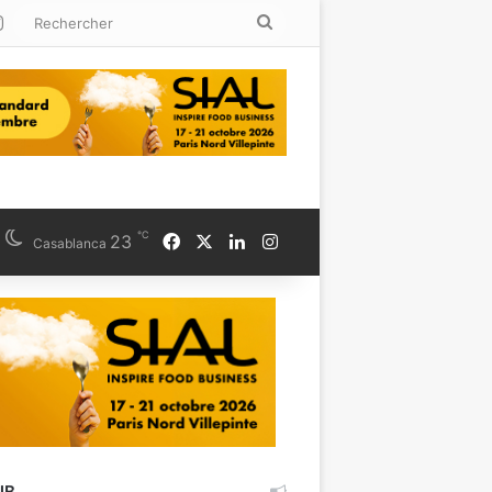
kedin
Instagram
Rechercher
℃
Facebook
X
Linkedin
Instagram
23
Casablanca
UB