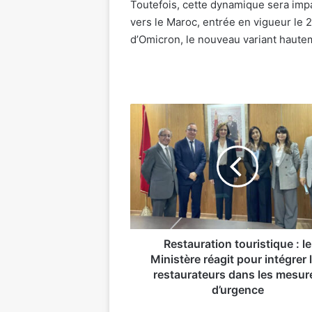
Toutefois, cette dynamique sera imp
vers le Maroc, entrée en vigueur le 
d’Omicron, le nouveau variant haute
Restauration
touristique
:
le
Ministère
réagit
pour
intégrer
les
restaurateurs
Restauration touristique : le
dans
Ministère réagit pour intégrer 
les
restaurateurs dans les mesur
mesures
d’urgence
d’urgence