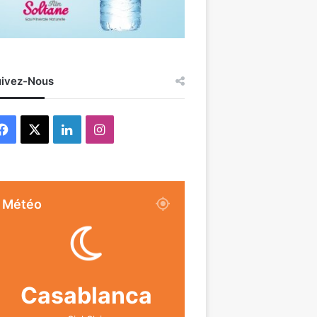
ivez-Nous
Facebook
X
Linkedin
Instagram
Météo
Casablanca