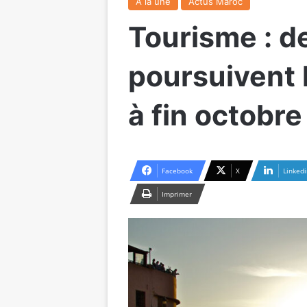
A la une
Actus Maroc
Tourisme : d
poursuivent 
à fin octobre
Facebook
X
Linkedi
Imprimer