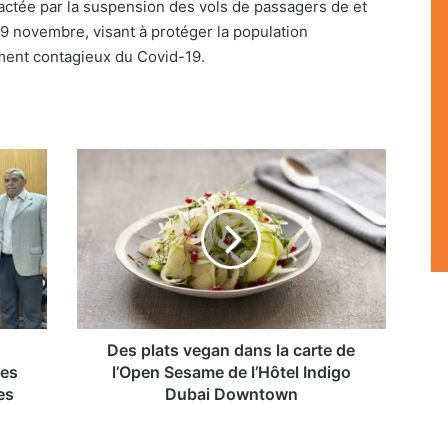
actée par la suspension des vols de passagers de et
29 novembre, visant à protéger la population
ment contagieux du Covid-19.
Des
plats
vegan
dans
la
carte
de
l’Open
Sesame
de
Des plats vegan dans la carte de
l’Hôtel
les
l’Open Sesame de l’Hôtel Indigo
Indigo
es
Dubai Downtown
Dubai
Downtown