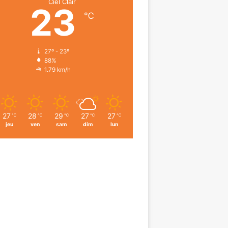
Ciel Clair
23
℃
27º - 23º
88%
1.79 km/h
27
28
29
27
27
℃
℃
℃
℃
℃
jeu
ven
sam
dim
lun