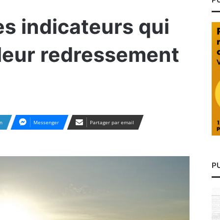
es indicateurs qui
leur redressement
n
Messenger
Partager par email
P