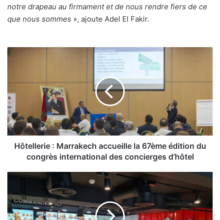
notre drapeau au firmament et de nous rendre fiers de ce
que nous sommes
», ajoute Adel El Fakir.
Hôtellerie
:
Marrakech
accueille
la
67ème
édition
du
congrès
international
Hôtellerie : Marrakech accueille la 67ème édition du
des
congrès international des concierges d’hôtel
concierges
d’hôtel
KFC
Maroc
annonce
un
partenariat