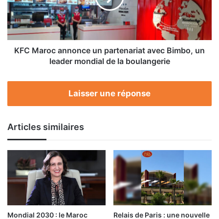
avec
Bimbo,
un
leader
mondial
KFC Maroc annonce un partenariat avec Bimbo, un
de
leader mondial de la boulangerie
la
boulangerie
Laisser une réponse
Articles similaires
Mondial 2030 : le Maroc
Relais de Paris : une nouvelle