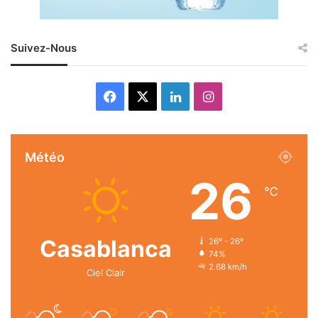
Suivez-Nous
Facebook
X
Linkedin
Instagram
Météo
26
℃
Casablanca
26º - 26º
74%
2.68 km/h
Ciel Clair