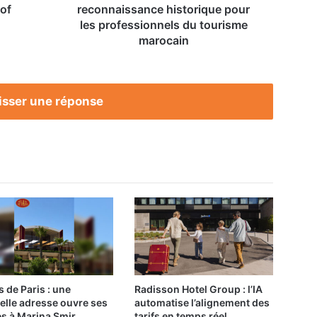
tourisme
 of
reconnaissance historique pour
marocain
les professionnels du tourisme
marocain
isser une réponse
s de Paris : une
Radisson Hotel Group : l’IA
elle adresse ouvre ses
automatise l’alignement des
es à Marina Smir
tarifs en temps réel