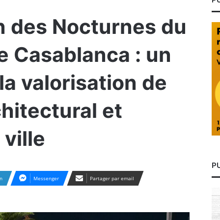
n des Nocturnes du
e Casablanca : un
a valorisation de
chitectural et
 ville
P
n
Messenger
Partager par email