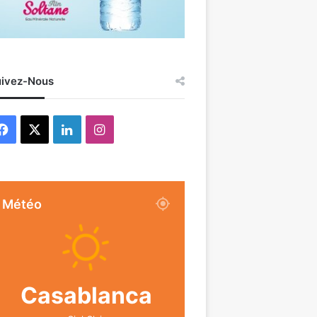
ivez-Nous
Facebook
X
Linkedin
Instagram
Météo
Casablanca