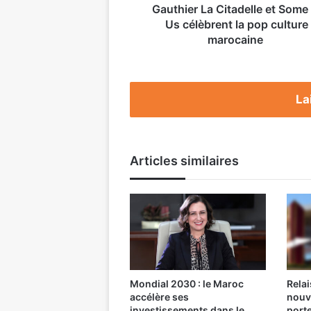
célèbrent
Gauthier La Citadelle et Some
la
Us célèbrent la pop culture
pop
marocaine
culture
marocaine
La
Articles similaires
Mondial 2030 : le Maroc
Relai
accélère ses
nouv
investissements dans le
port