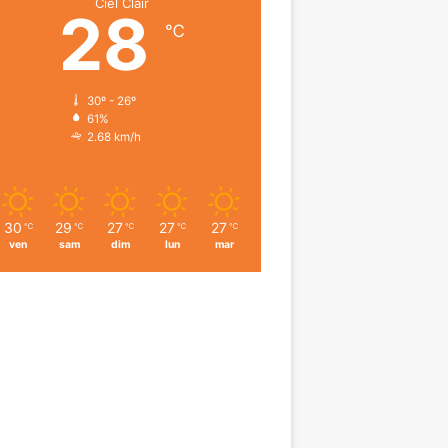
Ciel Clair
28
℃
30º - 26º
61%
2.68 km/h
30
29
27
27
27
℃
℃
℃
℃
℃
ven
sam
dim
lun
mar