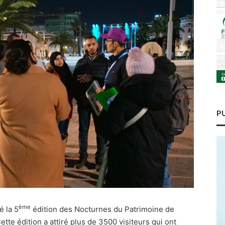
P
ème
é la 5
édition des Nocturnes du Patrimoine de
te édition a attiré plus de 3500 visiteurs qui ont