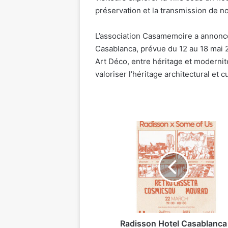
préservation et la transmission de n
L’association Casamemoire a annoncé
Casablanca, prévue du 12 au 18 mai 2
Art Déco, entre héritage et moderni
valoriser l’héritage architectural et cu
Radisson
Hotel
Casablanca
Gauthier
La
Citadelle
et
Some
of
Us
Radisson Hotel Casablanca