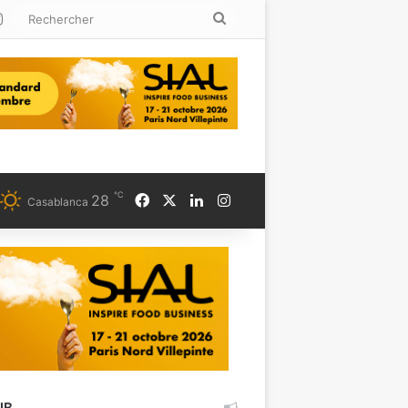
kedin
Instagram
Rechercher
℃
Facebook
X
Linkedin
Instagram
28
Casablanca
UB