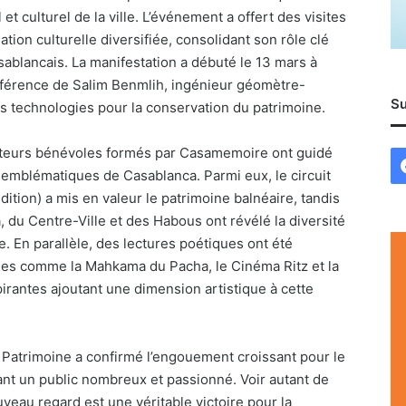
et culturel de la ville. L’événement a offert des visites
ion culturelle diversifiée, consolidant son rôle clé
sablancais. La manifestation a débuté le 13 mars à
nférence de Salim Benmlih, ingénieur géomètre-
Su
s technologies pour la conservation du patrimoine.
iateurs bénévoles formés par Casamemoire ont guidé
ts emblématiques de Casablanca. Parmi eux, le circuit
ition) a mis en valeur le patrimoine balnéaire, tandis
, du Centre-Ville et des Habous ont révélé la diversité
lle. En parallèle, des lectures poétiques ont été
ues comme la Mahkama du Pacha, le Cinéma Ritz et la
pirantes ajoutant une dimension artistique à cette
Patrimoine a confirmé l’engouement croissant pour le
nt un public nombreux et passionné. Voir autant de
uveau regard est une véritable victoire pour la