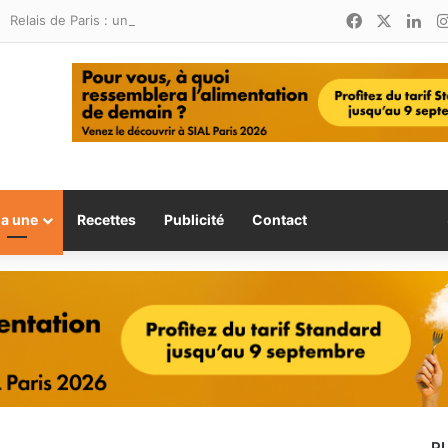
Facebook
X
Lin
Relais de Paris : une nouvelle adresse ouvre ses portes à Marina Smir
la une
Recettes
Publicité
Contact
P