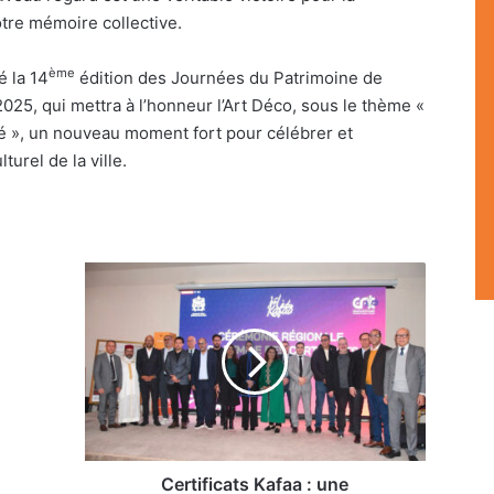
otre mémoire collective.
ème
 la 14
édition des Journées du Patrimoine de
025, qui mettra à l’honneur l’Art Déco, sous le thème «
té », un nouveau moment fort pour célébrer et
lturel de la ville.
Certificats
Kafaa
:
une
reconnaissance
historique
pour
les
professionnels
du
Certificats Kafaa : une