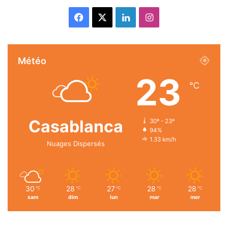
Facebook
X
Linkedin
Instagram
Météo
23
℃
Casablanca
30º - 23º
94%
1.33 km/h
Nuages Dispersés
30
28
27
28
28
℃
℃
℃
℃
℃
sam
dim
lun
mar
mer