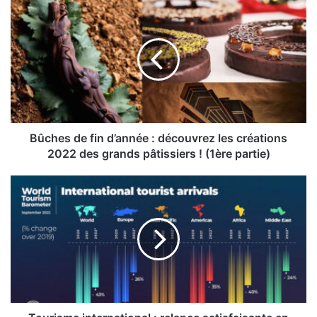
Bûches
de
fin
d’année
:
découvrez
les
créations
2022
des
Bûches de fin d’année : découvrez les créations
grands
2022 des grands pâtissiers ! (1ère partie)
pâtissiers
!
Tourisme
(1ère
international
partie)
:
relance
satisfaisante
en
2022
selon
l’OMT