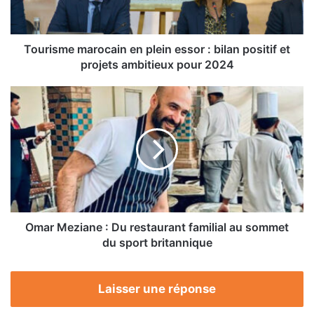
bilan
positif
et
projets
Tourisme marocain en plein essor : bilan positif et
ambitieux
projets ambitieux pour 2024
pour
2024
Omar
Meziane
:
Du
restaurant
familial
au
sommet
du
sport
Omar Meziane : Du restaurant familial au sommet
britannique
du sport britannique
Laisser une réponse