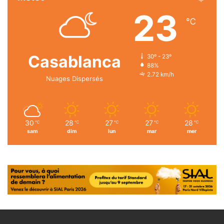
23
℃
Casablanca
30º - 23º
88%
2.72 km/h
Nuages Dispersés
30
28
27
27
28
℃
℃
℃
℃
℃
sam
dim
lun
mar
mer