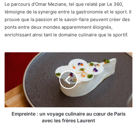
Le parcours d’Omar Meziane, tel que relaté par Le 360,
témoigne de la synergie entre la gastronomie et le sport. Il
prouve que la passion et le savoir-faire peuvent créer des
ponts entre deux mondes apparemment éloignés,
enrichissant ainsi tant le domaine culinaire que le sportif.
Empreinte
:
un
voyage
culinaire
au
cœur
de
Paris
avec
Empreinte : un voyage culinaire au cœur de Paris
les
avec les frères Laurent
frères
Laurent
Tourisme