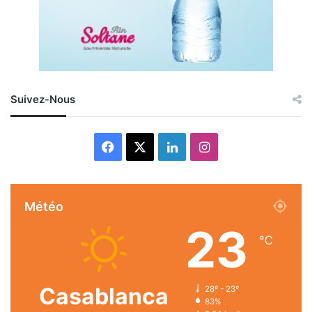
Suivez-Nous
Facebook
X
Linkedin
Instagram
Météo
23
℃
Casablanca
28º - 23º
83%