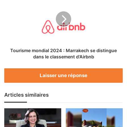
mondial
2024
:
Marrakech
se
distingue
dans
le
classement
Tourisme mondial 2024 : Marrakech se distingue
d'Airbnb
dans le classement d'Airbnb
Laisser une réponse
Articles similaires