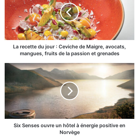
du
jour
:
Ceviche
de
Maigre,
avocats,
mangues,
La recette du jour : Ceviche de Maigre, avocats,
fruits
mangues, fruits de la passion et grenades
de
la
Six
passion
Senses
et
ouvre
grenades
un
hôtel
à
énergie
positive
en
Norvège
Six Senses ouvre un hôtel à énergie positive en
Norvège