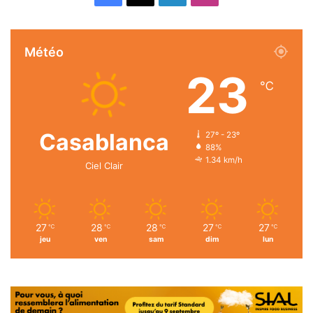
Météo
23
℃
Casablanca
27º - 23º
88%
1.34 km/h
Ciel Clair
27
28
28
27
27
℃
℃
℃
℃
℃
jeu
ven
sam
dim
lun