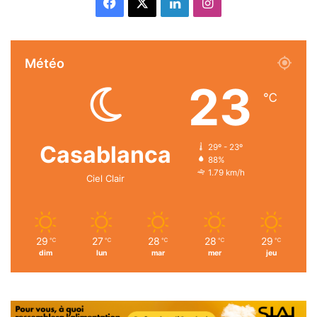
Facebook
X
Linkedin
Instagram
Météo
23
℃
Casablanca
29º - 23º
88%
1.79 km/h
Ciel Clair
29
27
28
28
29
℃
℃
℃
℃
℃
dim
lun
mar
mer
jeu