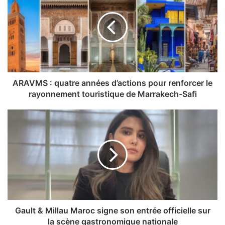
quatre
années
d’actions
pour
renforcer
le
rayonnement
touristique
ARAVMS : quatre années d’actions pour renforcer le
de
rayonnement touristique de Marrakech-Safi
Marrakech-
Safi
Gault
&
Millau
Maroc
signe
son
entrée
officielle
sur
la
Gault & Millau Maroc signe son entrée officielle sur
scène
la scène gastronomique nationale