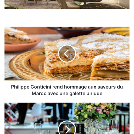
Philippe
Conticini
rend
hommage
aux
saveurs
du
Maroc
avec
une
Philippe Conticini rend hommage aux saveurs du
galette
Maroc avec une galette unique
unique
Nouvelles
mesures
de
fin
d’année