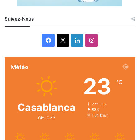
Suivez-Nous
Facebook
X
Linkedin
Instagram
Météo
23
℃
Casablanca
27º - 23º
88%
1.34 km/h
Ciel Clair