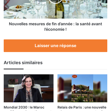
:
la
santé
avant
l’économie
Nouvelles mesures de fin d’année : la santé avant
!
l’économie !
Laisser une réponse
Articles similaires
Mondial 2030 : le Maroc
Relais de Paris : une nouvelle