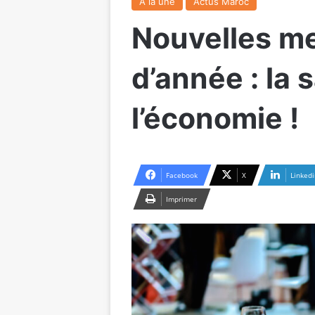
A la une
Actus Maroc
Nouvelles me
d’année : la 
l’économie !
Facebook
X
Linkedi
Imprimer