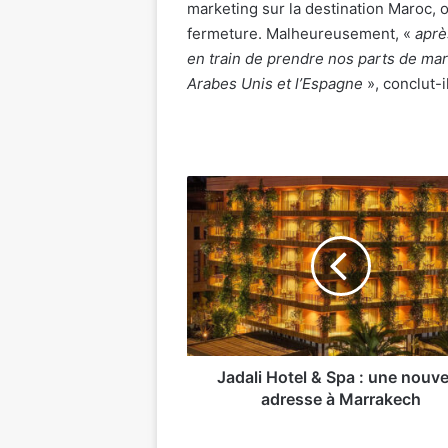
marketing sur la destination Maroc, o
fermeture. Malheureusement, «
apr
è
en train de prendre nos parts de ma
Arabes Unis et l
’
Espagne
», conclut-il
Jadali
Hotel
&
Spa
:
une
nouvelle
adresse
à
Marrakech
Jadali Hotel & Spa : une nouve
adresse à Marrakech