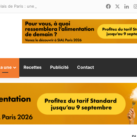
Facebook
X
Lin
Relais de Paris : une nouvelle adresse ouvre ses portes à Marina Smir
la une
Recettes
Publicité
Contact
P