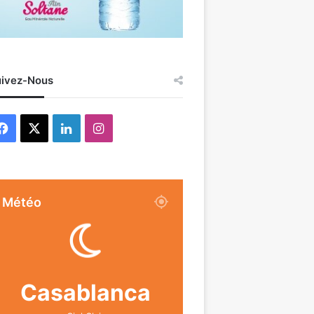
ivez-Nous
Facebook
X
Linkedin
Instagram
Météo
Casablanca