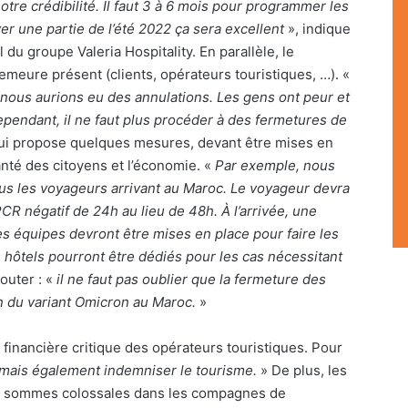
notre cré
dibilit
é. Il faut 3 à 6 mois pour programmer les
ver une partie de l’été 2022 ça sera excellent
», indique
du groupe Valeria Hospitality. En parallèle, le
eure présent (clients, opérateurs touristiques, …). «
 nous aurions eu des annulations. Les gens ont peur et
pendant, il ne faut plus procé
der
à des fermetures de
qui propose quelques mesures, devant être mises en
santé des citoyens et l’économie. «
Par exemple, nous
ous les voyageurs arrivant au Maroc. Le voyageur devra
PCR négatif de 24h au lieu de 48h. À l
’
arriv
ée, une
s équipes devront être mises en place pour faire les
 hôtels pourront être dédiés pour les cas nécessitant
jouter : «
il ne faut pas oublier que la fermeture des
n du variant Omicron au Maroc.
»
 financière critique des opérateurs touristiques. Pour
ui, mais également indemniser le tourisme.
» De plus, les
s sommes colossales dans les compagnes de