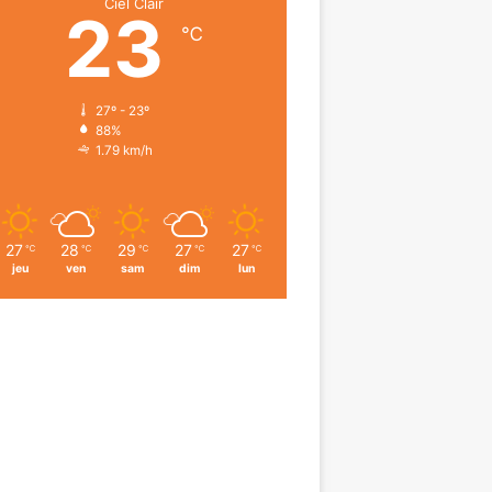
Ciel Clair
23
℃
27º - 23º
88%
1.79 km/h
27
28
29
27
27
℃
℃
℃
℃
℃
jeu
ven
sam
dim
lun