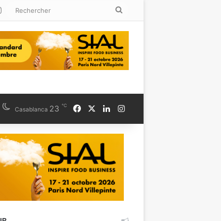
kedin
Instagram
Rechercher
℃
Facebook
X
Linkedin
Instagram
23
Casablanca
UB