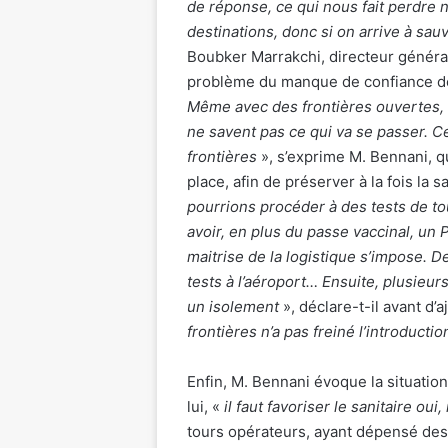
de réponse, ce qui nous fait perdre 
destinations, donc si on arrive à sau
Boubker Marrakchi, directeur général 
problème du manque de confiance dem
Même avec des fronti
è
res ouvertes,
ne savent pas ce qui va se passer. Ce
fronti
è
res
», s’exprime M. Bennani, 
place, afin de préserver à la fois la 
pourrions procé
der
à des tests de t
avoir, en plus du passe vaccinal, un 
maitrise de la logistique s
’
impose. De
tests à l
’
aé
roport
… Ensuite, plusieurs
un isolement
», déclare-t-il avant d’a
fronti
è
res n
’
a pas freiné l
’
introductio
Enfin, M. Bennani évoque la situation
lui, «
il faut favoriser le sanitaire o
tours opérateurs, ayant dépensé de