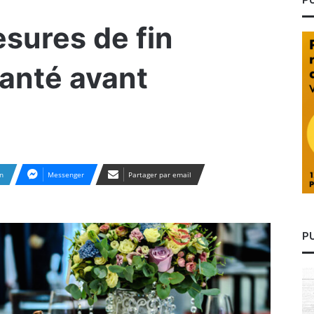
sures de fin
santé avant
n
Messenger
Partager par email
P