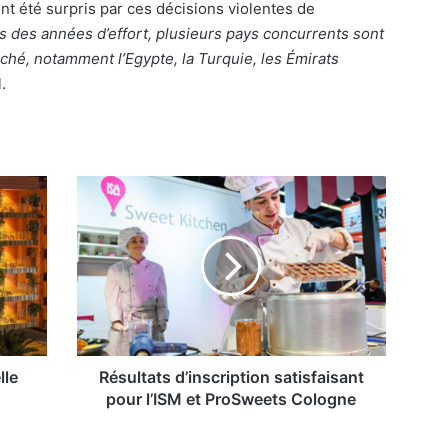
nt été surpris par ces décisions violentes de
s des années d
’
effort, plusieurs pays concurrents sont
rché, notamment l
’
Egypte, la Turquie, les Émirats
.
Résultats
d’inscription
satisfaisant
pour
l’ISM
et
ProSweets
Cologne
lle
Résultats d’inscription satisfaisant
pour l’ISM et ProSweets Cologne