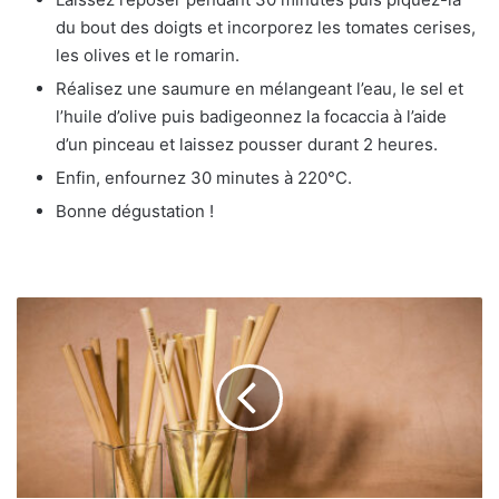
du bout des doigts et incorporez les tomates cerises,
les olives et le romarin.
Réalisez une saumure en mélangeant l’eau, le sel et
l’huile d’olive puis badigeonnez la focaccia à l’aide
d’un pinceau et laissez pousser durant 2 heures.
Enfin, enfournez 30 minutes à 220°C.
Bonne dégustation !
Rozzos
:
la
première
paille
écologique
en
roseau
fabriquée