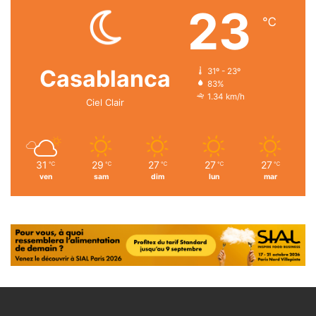
23
℃
Casablanca
31º - 23º
83%
1.34 km/h
Ciel Clair
31
29
27
27
27
℃
℃
℃
℃
℃
ven
sam
dim
lun
mar