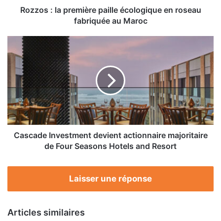
au
Rozzos : la première paille écologique en roseau
Maroc
fabriquée au Maroc
Cascade
Investment
devient
actionnaire
majoritaire
de
Four
Seasons
Hotels
and
Cascade Investment devient actionnaire majoritaire
Resort
de Four Seasons Hotels and Resort
Laisser une réponse
Articles similaires