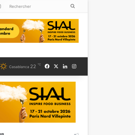
kedin
Instagram
Rechercher
℃
Facebook
X
Linkedin
Instagram
22
Casablanca
UB