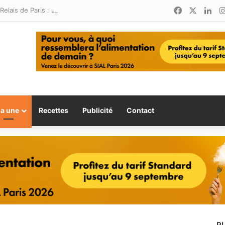
Facebook
X
Lin
Relais de Paris : une nouvelle adresse ouvre ses portes à Marina Smir
la une
Recettes
Publicité
Contact
P