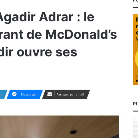
gadir Adrar : le
rant de McDonald’s
ir ouvre ses
n
Messenger
Partager par email
P