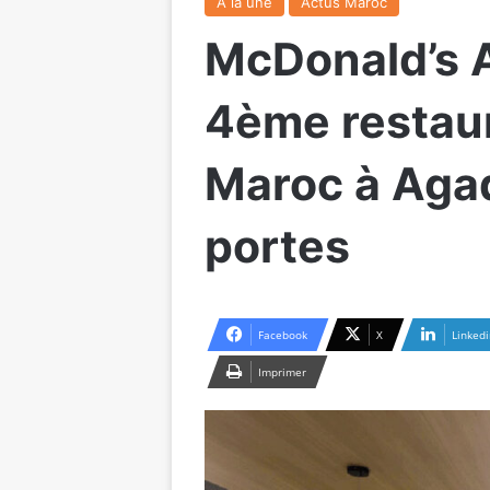
A la une
Actus Maroc
McDonald’s A
4ème restau
Maroc à Agad
portes
Facebook
X
Linkedi
Imprimer