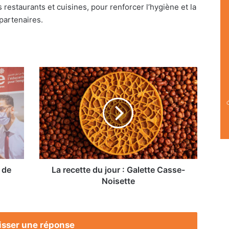
restaurants et cuisines, pour renforcer l’hygiène et la
partenaires.
La
recette
du
jour
:
Galette
Casse-
Noisette
 de
La recette du jour : Galette Casse-
Noisette
isser une réponse