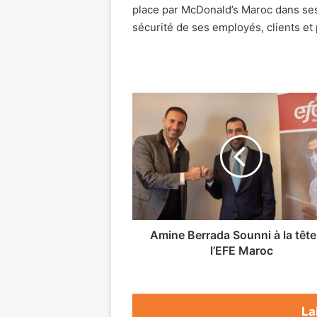
place par McDonald’s Maroc dans ses 
sécurité de ses employés, clients et 
Amine
Berrada
Sounni
à
la
tête
de
l’EFE
Maroc
Amine Berrada Sounni à la tête
l’EFE Maroc
La