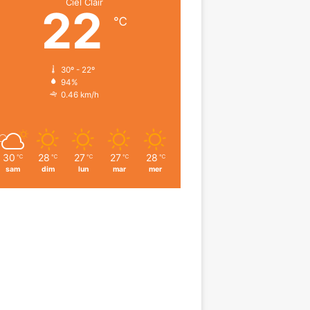
Ciel Clair
22
℃
30º - 22º
94%
0.46 km/h
30
28
27
27
28
℃
℃
℃
℃
℃
sam
dim
lun
mar
mer