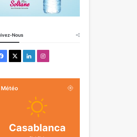
ivez-Nous
Facebook
X
Linkedin
Instagram
Météo
Casablanca