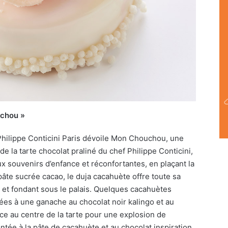
uchou »
 Philippe Conticini Paris dévoile Mon Chouchou, une
de la tarte chocolat praliné du chef Philippe Conticini,
ux souvenirs d’enfance et réconfortantes, en plaçant la
âte sucrée cacao, le duja cacahuète offre toute sa
 et fondant sous le palais. Quelques cacahuètes
ées à une ganache au chocolat noir kalingo et au
lace au centre de la tarte pour une explosion de
ée à la pâte de cacahuète et au chocolat inspiration