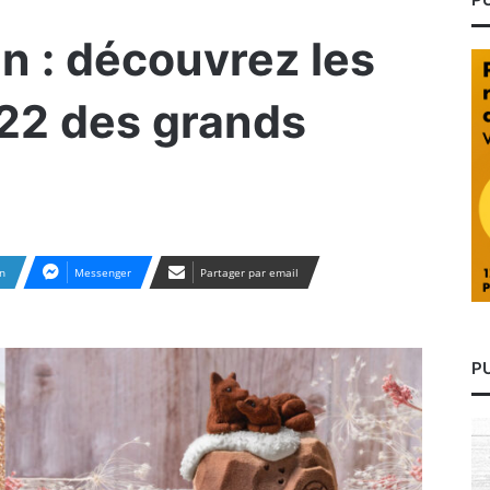
in : découvrez les
22 des grands
n
Messenger
Partager par email
P