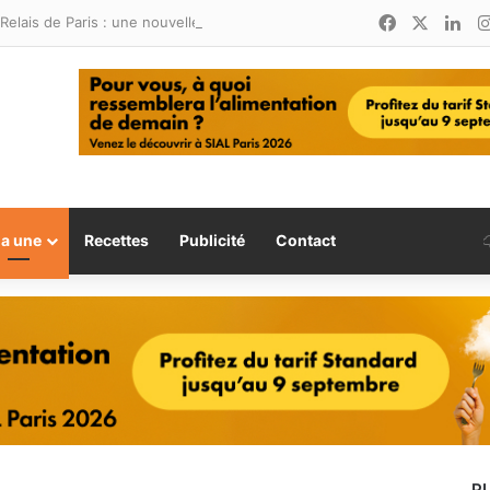
Facebook
X
Lin
Relais de Paris : une nouvelle adresse ouvre ses portes à Marina Smir
la une
Recettes
Publicité
Contact
P