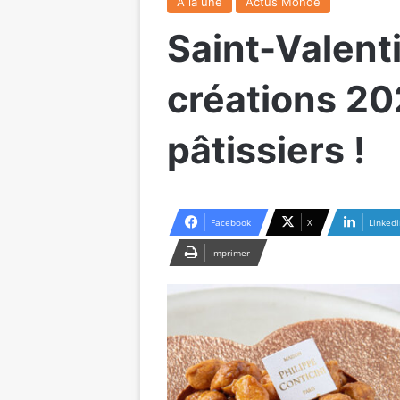
A la une
Actus Monde
Saint-Valent
créations 20
pâtissiers !
Facebook
X
Linkedi
Imprimer