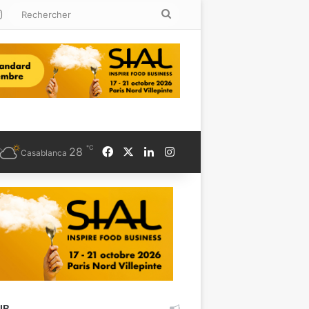
kedin
Instagram
Rechercher
℃
Facebook
X
Linkedin
Instagram
28
Casablanca
UB