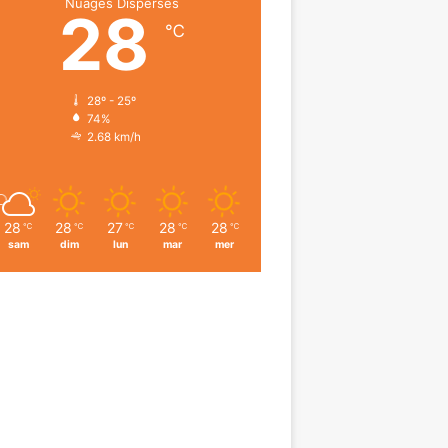
Nuages Dispersés
28
℃
28º - 25º
74%
2.68 km/h
28
28
27
28
28
℃
℃
℃
℃
℃
sam
dim
lun
mar
mer