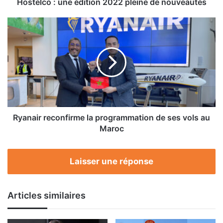
Hostelco : une édition 2022 pleine de nouveautés
Ryanair
reconfirme
la
programmation
de
ses
vols
au
Maroc
Ryanair reconfirme la programmation de ses vols au
Maroc
Laisser une réponse
Articles similaires