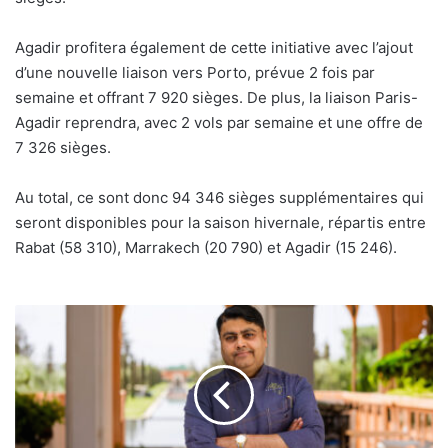
Agadir profitera également de cette initiative avec l’ajout
d’une nouvelle liaison vers Porto, prévue 2 fois par
semaine et offrant 7 920 sièges. De plus, la liaison Paris-
Agadir reprendra, avec 2 vols par semaine et une offre de
7 326 sièges.
Au total, ce sont donc 94 346 sièges supplémentaires qui
seront disponibles pour la saison hivernale, répartis entre
Rabat (58 310), Marrakech (20 790) et Agadir (15 246).
Ouverture
du
restaurant
Rivayat
by
Rohit
Ghai