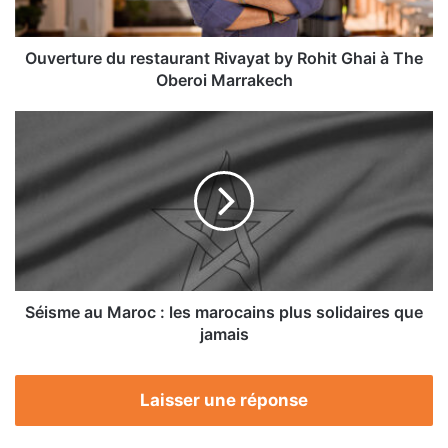
à
The
Oberoi
Ouverture du restaurant Rivayat by Rohit Ghai à The
Marrakech
Oberoi Marrakech
Séisme
au
Maroc
:
les
marocains
plus
solidaires
que
jamais
Séisme au Maroc : les marocains plus solidaires que
jamais
Laisser une réponse