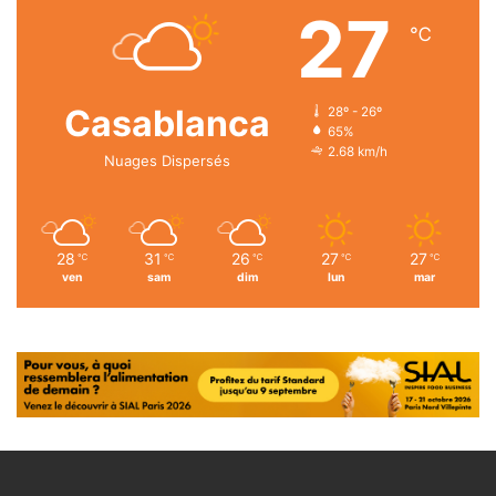
27
℃
Casablanca
28º - 26º
65%
2.68 km/h
Nuages Dispersés
28
31
26
27
27
℃
℃
℃
℃
℃
ven
sam
dim
lun
mar