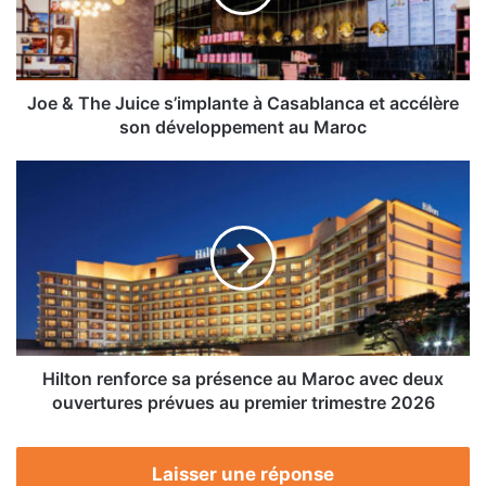
à
Casablanca
et
accélère
son
Joe & The Juice s’implante à Casablanca et accélère
développement
son développement au Maroc
au
Maroc
Hilton
renforce
sa
présence
au
Maroc
avec
deux
ouvertures
prévues
Hilton renforce sa présence au Maroc avec deux
au
ouvertures prévues au premier trimestre 2026
premier
trimestre
2026
Laisser une réponse