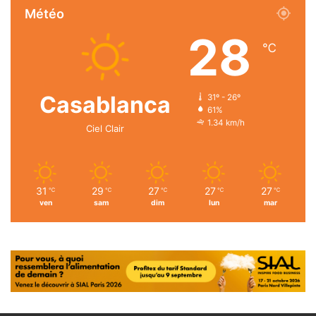
Météo
28
℃
Casablanca
31º - 26º
61%
1.34 km/h
Ciel Clair
31
29
27
27
27
℃
℃
℃
℃
℃
ven
sam
dim
lun
mar