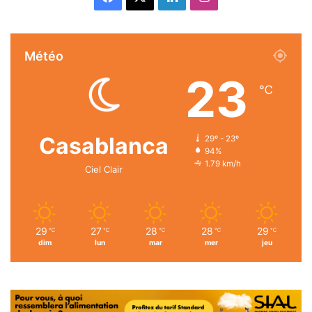
Météo
23
℃
Casablanca
29º - 23º
94%
1.79 km/h
Ciel Clair
29
27
28
28
29
℃
℃
℃
℃
℃
dim
lun
mar
mer
jeu