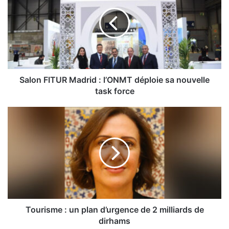
Madrid
:
l’ONMT
déploie
sa
nouvelle
task
force
Salon FITUR Madrid : l’ONMT déploie sa nouvelle
task force
Tourisme
:
un
plan
d’urgence
de
2
milliards
de
dirhams
Tourisme : un plan d’urgence de 2 milliards de
dirhams