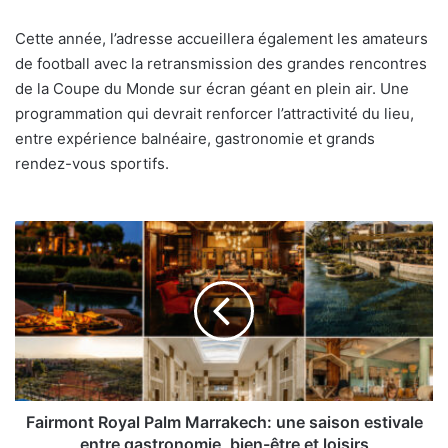
Cette année, l’adresse accueillera également les amateurs
de football avec la retransmission des grandes rencontres
de la Coupe du Monde sur écran géant en plein air. Une
programmation qui devrait renforcer l’attractivité du lieu,
entre expérience balnéaire, gastronomie et grands
rendez-vous sportifs.
Fairmont
Royal
Palm
Marrakech:
une
saison
estivale
entre
gastronomie,
bien-
Fairmont Royal Palm Marrakech: une saison estivale
être
entre gastronomie, bien-être et loisirs