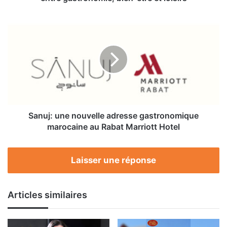
et
loisirs
Sanuj:
une
nouvelle
adresse
gastronomique
marocaine
au
Rabat
Marriott
Hotel
Sanuj: une nouvelle adresse gastronomique
marocaine au Rabat Marriott Hotel
Laisser une réponse
Articles similaires