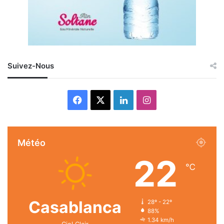
Suivez-Nous
Facebook
X
Linkedin
Instagram
Météo
22
℃
Casablanca
28º - 22º
88%
1.34 km/h
Ciel Clair