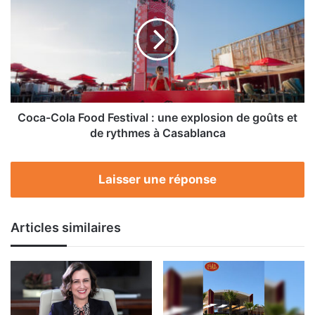
marocaines
Food
Festival
:
une
explosion
de
goûts
et
Coca-Cola Food Festival : une explosion de goûts et
de
de rythmes à Casablanca
rythmes
à
Casablanca
Laisser une réponse
Articles similaires