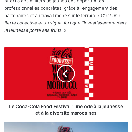
offert à des milliers de jeunes des opportunités
professionnelles concrètes, grâce à l’engagement des
partenaires et au travail mené sur le terrain. «
C’est une
fierté collective et un signal fort que l’investissement dans
la jeunesse porte ses fruits.
»
Le
Coca-
Cola
Food
Festival :
une
ode
à
la
jeunesse
Le Coca-Cola Food Festival : une ode à la jeunesse
et
et à la diversité marocaines
à
la
Coca-
diversité
Cola