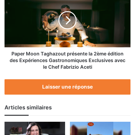
Rabat
Moon
Taghazout
présente
la
2ème édition
des
Expériences
Gastronomiques
Exclusives
Paper Moon Taghazout présente la 2ème édition
avec
des Expériences Gastronomiques Exclusives avec
le
le Chef Fabrizio Aceti
Chef
Fabrizio
Aceti
Laisser une réponse
Articles similaires