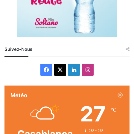
Suivez-Nous
Facebook
X
Linkedin
Instagram
Météo
27
℃
Casablanca
28º - 26º