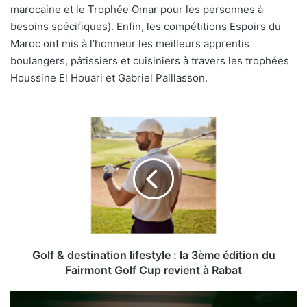
marocaine et le Trophée Omar pour les personnes à
besoins spécifiques). Enfin, les compétitions Espoirs du
Maroc ont mis à l’honneur les meilleurs apprentis
boulangers, pâtissiers et cuisiniers à travers les trophées
Houssine El Houari et Gabriel Paillasson.
Golf
&
destination
lifestyle
:
la
3ème édition
du
Fairmont
Golf
Golf & destination lifestyle : la 3ème édition du
Cup
Fairmont Golf Cup revient à Rabat
revient
à
Paper