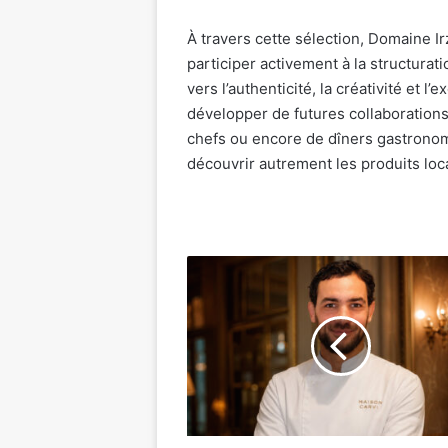
À travers cette sélection, Domaine I
participer activement à la structur
vers l’authenticité, la créativité et
développer de futures collaboration
chefs ou encore de dîners gastronomi
découvrir autrement les produits loca
Maison
Carvi
:
Mehdi
Tobrouki
distingué
Meilleur
Pâtissier
du