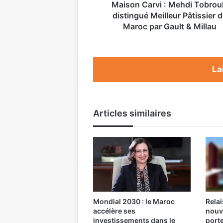
Maroc
Maison Carvi : Mehdi Tobrou
par
distingué Meilleur Pâtissier 
Gault
Maroc par Gault & Millau
&
Millau
La
Articles similaires
Mondial 2030 : le Maroc
Relai
accélère ses
nouv
investissements dans le
port