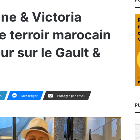
ne & Victoria
e terroir marocain
ur sur le Gault &
n
Messenger
Partager par email
P