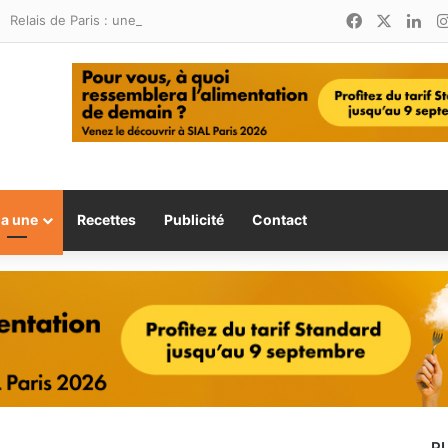
Facebook
X
Lin
Relais de Paris : une nouvelle adresse ouvre ses portes à Marina Smir
la une
Recettes
Publicité
Contact
P