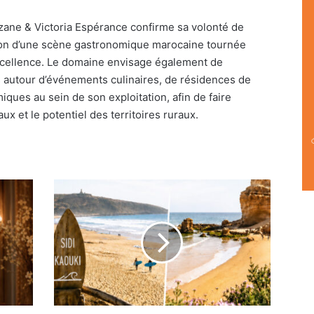
rzane & Victoria Espérance confirme sa volonté de
ation d’une scène gastronomique marocaine tournée
 l’excellence. Le domaine envisage également de
s autour d’événements culinaires, de résidences de
ques au sein de son exploitation, afin de faire
ux et le potentiel des territoires ruraux.
Marrakech-
Safi
:
une
dynamique
touristique
confirmée
en
2026