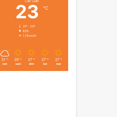
Ciel Clair
23
℃
31º - 23º
83%
1.79 km/h
31
29
27
27
27
℃
℃
℃
℃
℃
ven
sam
dim
lun
mar