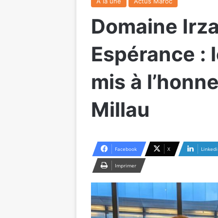
A la une
Actus Maroc
Domaine Irza
Espérance : l
mis à l’honne
Millau
Facebook
X
Linkedi
Imprimer