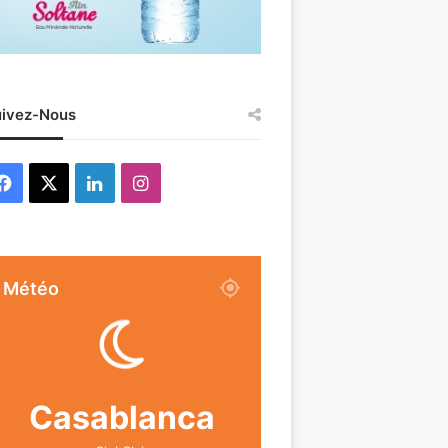
ivez-Nous
Facebook
X
Linkedin
Instagram
Météo
Casablanca