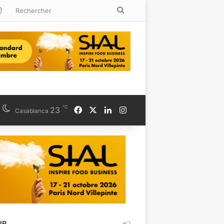
kedin
Instagram
Rechercher
℃
Facebook
X
Linkedin
Instagram
23
Casablanca
UB