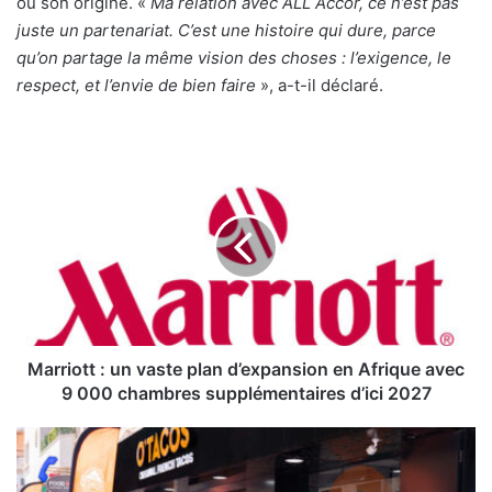
ou son origine. «
Ma relation avec ALL Accor, ce n’est pas
juste un partenariat. C’est une histoire qui dure, parce
qu’on partage la même vision des choses : l’exigence, le
respect, et l’envie de bien faire
», a-t-il déclaré.
Marriott :
un
vaste
plan
d’expansion
en
Afrique
avec
9
000
Marriott : un vaste plan d’expansion en Afrique avec
chambres
9 000 chambres supplémentaires d’ici 2027
supplémentaires
d’ici
O’Tacos
2027
:
15