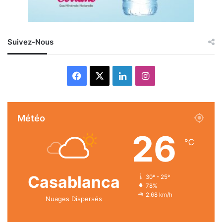
Suivez-Nous
Facebook
X
Linkedin
Instagram
Météo
26
℃
Casablanca
30º - 25º
78%
2.68 km/h
Nuages Dispersés