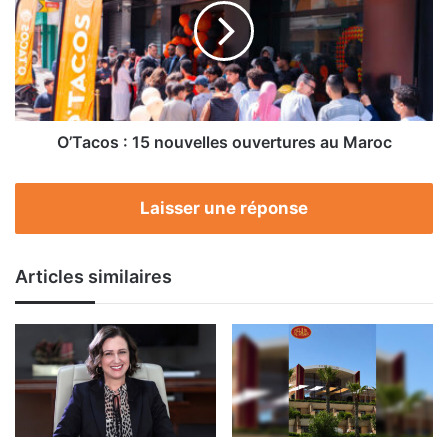
nouvelles
ouvertures
au
Maroc
O’Tacos : 15 nouvelles ouvertures au Maroc
Laisser une réponse
Articles similaires