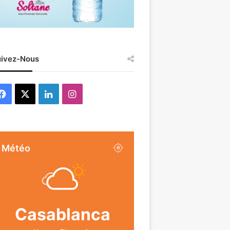
ivez-Nous
Facebook
X
Linkedin
Instagram
Météo
Casablanca