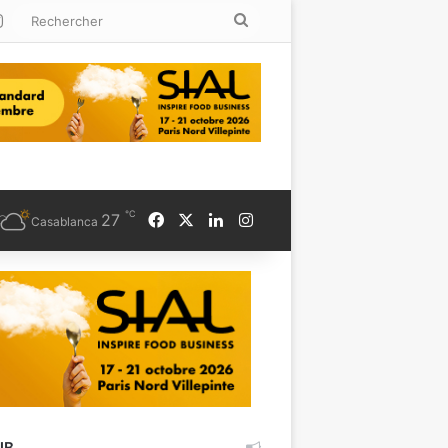
kedin
Instagram
Rechercher
℃
Facebook
X
Linkedin
Instagram
27
Casablanca
UB