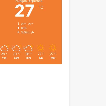
Nuages Dispersés
27
℃
28º - 26º
69%
3.58 km/h
28
31
26
27
27
℃
℃
℃
℃
℃
ven
sam
dim
lun
mar