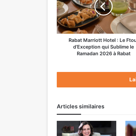
:
Le
Ftour
d’Exception
qui
Sublime
le
Rabat Marriott Hotel : Le Fto
Ramadan
d’Exception qui Sublime le
2026
Ramadan 2026 à Rabat
à
Rabat
La
Articles similaires