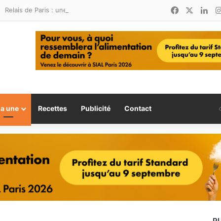
Facebook
X
Lin
Relais de Paris : une nouvelle adresse ouvre ses portes à Marina Smir
la une
Recettes
Publicité
Contact
P