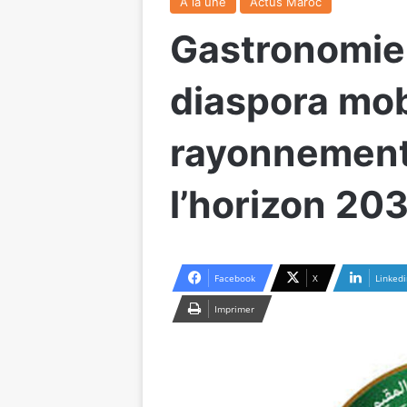
A la une
Actus Maroc
Gastronomie 
diaspora mob
rayonnement
l’horizon 20
Facebook
X
Linkedi
Imprimer