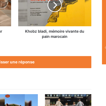
vivante
du
pain
marocain
ur
Khobz bladi, mémoire vivante du
pain marocain
isser une réponse