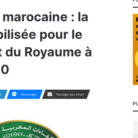
marocaine : la
ilisée pour le
 du Royaume à
30
n
Messenger
Partager par email
P