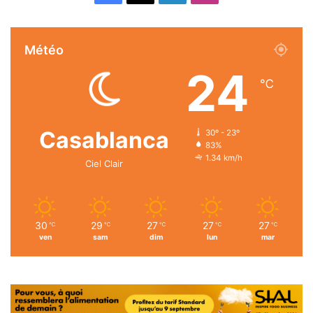
Météo
24
℃
Casablanca
30º - 23º
83%
1.34 km/h
Ciel Clair
30
29
27
27
27
℃
℃
℃
℃
℃
ven
sam
dim
lun
mar