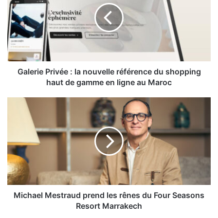
la
nouvelle
référence
du
shopping
haut
de
Galerie Privée : la nouvelle référence du shopping
gamme
haut de gamme en ligne au Maroc
en
ligne
Michael
au
Mestraud
Maroc
prend
les
rênes
du
Four
Seasons
Resort
Marrakech
Michael Mestraud prend les rênes du Four Seasons
Resort Marrakech