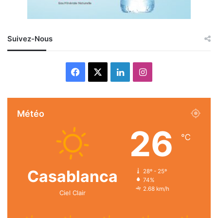
Suivez-Nous
Facebook
X
Linkedin
Instagram
Météo
26
℃
Casablanca
28º - 25º
74%
2.68 km/h
Ciel Clair