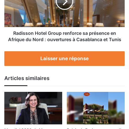
sa
présence
en
Afrique
du
Nord :
Radisson Hotel Group renforce sa présence en
ouvertures
Afrique du Nord : ouvertures à Casablanca et Tunis
à
Casablanca
et
Laisser une réponse
Tunis
Articles similaires