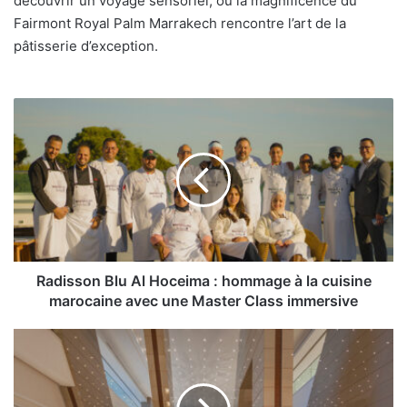
découvrir un voyage sensoriel, où la magnificence du
Fairmont Royal Palm Marrakech rencontre l’art de la
pâtisserie d’exception.
Radisson
Blu
Al
Hoceima
:
hommage
à
la
cuisine
marocaine
Radisson Blu Al Hoceima : hommage à la cuisine
avec
marocaine avec une Master Class immersive
une
Master
Radisson
Class
Hotel
immersive
Group
renforce