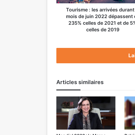
juin
2022
Tourisme : les arrivées durant
dépassent
mois de juin 2022 dépassent 
de
235% celles de 2021 et de 5
235%
celles de 2019
celles
de
2021
et
La
de
5%
celles
de
Articles similaires
2019