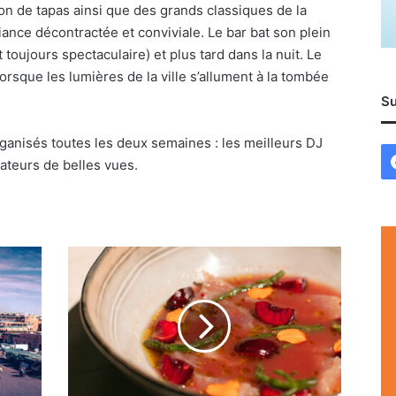
on de tapas ainsi que des grands classiques de la
nce décontractée et conviviale. Le bar bat son plein
t toujours spectaculaire) et plus tard dans la nuit. Le
lorsque les lumières de la ville s’allument à la tombée
Su
ganisés toutes les deux semaines : les meilleurs DJ
ateurs de belles vues.
La
recette
du
jour
:
Thon
rouge
de