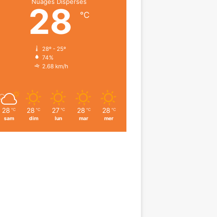
Nuages Dispersés
28
℃
28º - 25º
74%
2.68 km/h
28
28
27
28
28
℃
℃
℃
℃
℃
sam
dim
lun
mar
mer