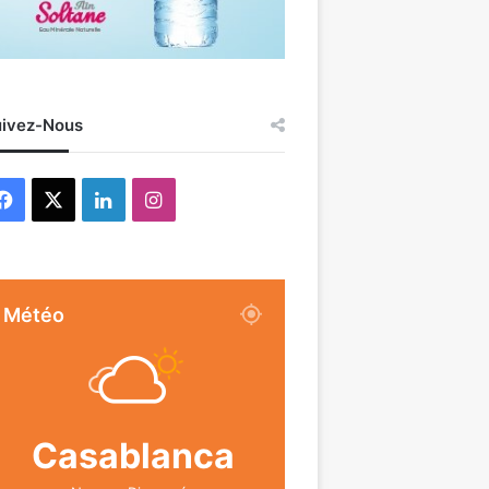
ivez-Nous
Facebook
X
Linkedin
Instagram
Météo
Casablanca