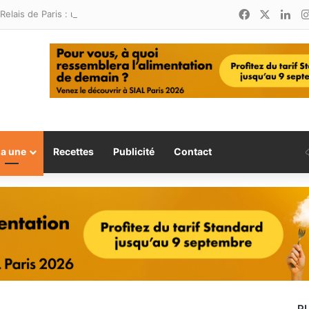
Facebook
X
Lin
Relais de Paris : une nouvelle adresse ouvre ses portes à Marina Smir
la une
Recettes
Publicité
Contact
P