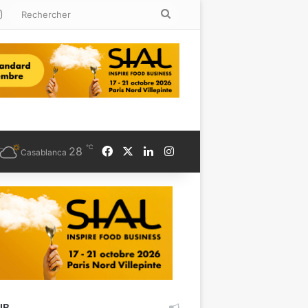
kedin
Instagram
Rechercher
℃
Facebook
X
Linkedin
Instagram
28
Casablanca
UB