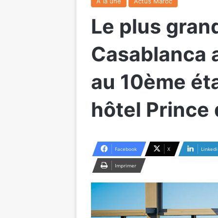
A la une
Actus Maroc
Le plus gran
Casablanca a
au 10ème ét
hôtel Prince 
Facebook
X
Linkedi
Imprimer