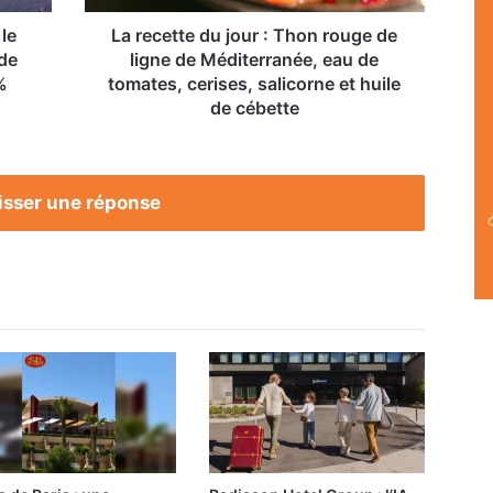
ligne
de
 le
La recette du jour : Thon rouge de
Méditerranée,
de
ligne de Méditerranée, eau de
eau
%
tomates, cerises, salicorne et huile
de
de cébette
tomates,
cerises,
salicorne
et
isser une réponse
huile
de
cébette