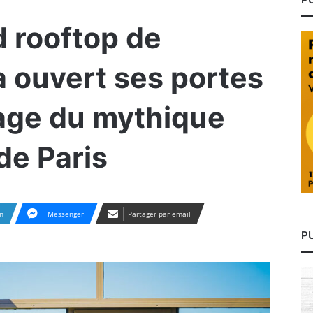
d rooftop de
 ouvert ses portes
age du mythique
de Paris
n
Messenger
Partager par email
P