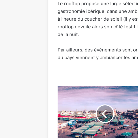
Le rooftop propose une large sélecti
gastronomie ibérique, dans une ambia
à l’heure du coucher de soleil (il y es
rooftop dévoile alors son côté festif 
de la nuit.
Par ailleurs, des événements sont or
du pays viennent y ambiancer les am
Tourisme
:
les
arrivées
durant
le
mois
de