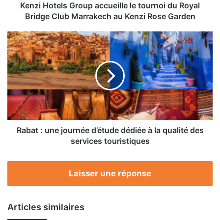
Club
Kenzi Hotels Group accueille le tournoi du Royal
Marrakech
Bridge Club Marrakech au Kenzi Rose Garden
au
Kenzi
Rabat
Rose
:
Garden
une
journée
d’étude
dédiée
à
la
qualité
des
Rabat : une journée d’étude dédiée à la qualité des
services
services touristiques
touristiques
Laisser une réponse
Articles similaires