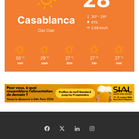
Casablanca
30º - 26º
61%
2.68 km/h
Ciel Clair
30
29
27
27
27
℃
℃
℃
℃
℃
ven
sam
dim
lun
mar
Facebook
X
Linkedin
Instagram