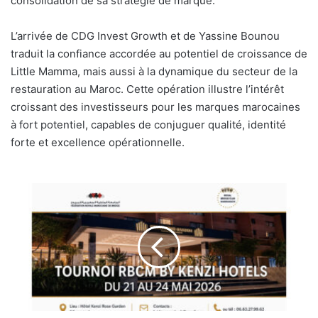
consolidation de sa stratégie de marque.
L’arrivée de CDG Invest Growth et de Yassine Bounou
traduit la confiance accordée au potentiel de croissance de
Little Mamma, mais aussi à la dynamique du secteur de la
restauration au Maroc. Cette opération illustre l’intérêt
croissant des investisseurs pour les marques marocaines
à fort potentiel, capables de conjuguer qualité, identité
forte et excellence opérationnelle.
Kenzi
Hotels
Group
accueille
le
tournoi
du
Royal
Bridge