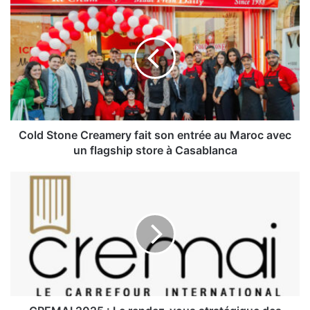
Cold
Stone
Creamery
fait
son
entrée
au
Maroc
avec
un
Cold Stone Creamery fait son entrée au Maroc avec
flagship
un flagship store à Casablanca
store
à
CREMAI
Casablanca
2025
:
Le
rendez-
vous
stratégique
des
métiers
de