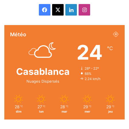
Facebook
X
Linkedin
Instagram
Météo
24
℃
Casablanca
28º - 22º
88%
2.24 km/h
Nuages Dispersés
28
27
28
29
29
℃
℃
℃
℃
℃
dim
lun
mar
mer
jeu