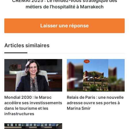
CREMAI 2025 : Le rendez-vous stratégique des
l’hospitalité
métiers de l’hospitalité à Marrakech
à
Marrakech
Laisser une réponse
Articles similaires
Mondial 2030 : le Maroc
Relais de Paris : une nouvelle
accélère ses investissements
adresse ouvre ses portes à
dans le tourisme et les
Marina Smir
infrastructures