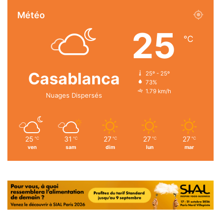
Météo
25
℃
Casablanca
25º - 25º
73%
1.79 km/h
Nuages Dispersés
25
31
27
27
27
℃
℃
℃
℃
℃
ven
sam
dim
lun
mar