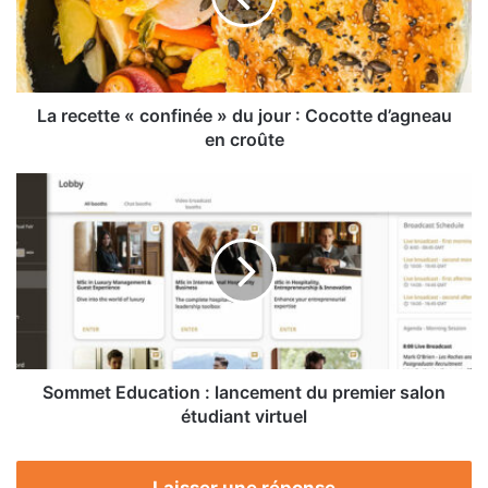
du
jour
:
Cocotte
d’agneau
La recette « confinée » du jour : Cocotte d’agneau
en
en croûte
croûte
Sommet
Education
:
lancement
du
premier
salon
étudiant
virtuel
Sommet Education : lancement du premier salon
étudiant virtuel
Laisser une réponse