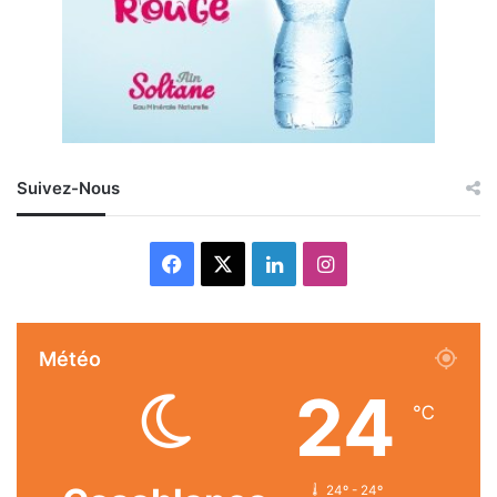
Suivez-Nous
Facebook
X
Linkedin
Instagram
Météo
24
℃
24º - 24º