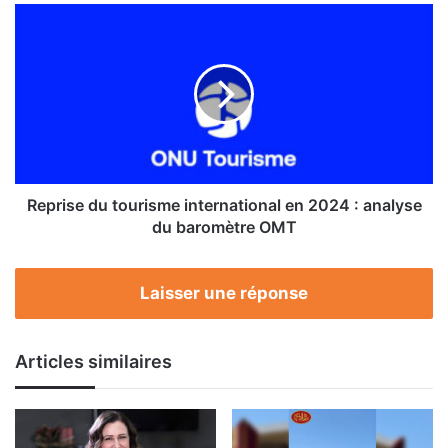
Reprise
du
tourisme
international
en
2024
:
analyse
du
baromètre
Reprise du tourisme international en 2024 : analyse
OMT
du baromètre OMT
Laisser une réponse
Articles similaires