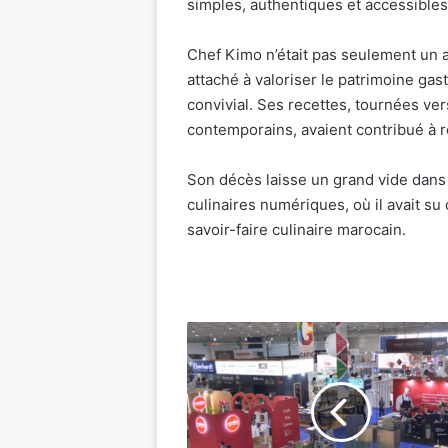
simples, authentiques et accessibles
Chef Kimo n’était pas seulement un a
attaché à valoriser le patrimoine ga
convivial. Ses recettes, tournées ver
contemporains, avaient contribué à re
Son décès laisse un grand vide dans
culinaires numériques, où il avait s
savoir-faire culinaire marocain.
MAROCOTEL
2026 :
vitrine
CHR
du
savoir-