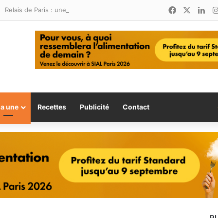
Facebook
X
Lin
Relais de Paris : une nouvelle adresse ouvre ses portes à Marina Smir
la une
Recettes
Publicité
Contact
P