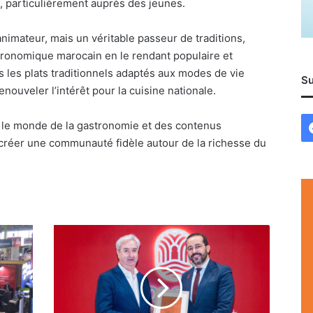
, particulièrement auprès des jeunes.
nimateur, mais un véritable passeur de traditions,
stronomique marocain en le rendant populaire et
s les plats traditionnels adaptés aux modes de vie
Su
nouveler l’intérêt pour la cuisine nationale.
 le monde de la gastronomie et des contenus
u créer une communauté fidèle autour de la richesse du
Deux
distinctions
majeures
attribuées
au
Maroc