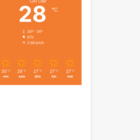
Ciel Clair
28
℃
30º - 26º
61%
2.68 km/h
30
29
27
27
27
℃
℃
℃
℃
℃
ven
sam
dim
lun
mar