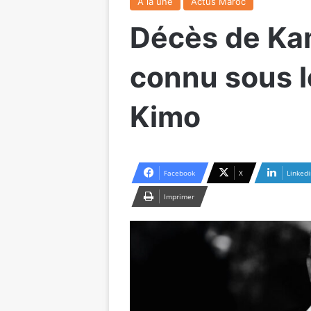
A la une
Actus Maroc
Décès de Kam
connu sous 
Kimo
Facebook
X
Linkedi
Imprimer