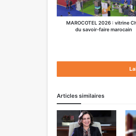
faire
marocain
MAROCOTEL 2026 : vitrine C
du savoir-faire marocain
La
Articles similaires