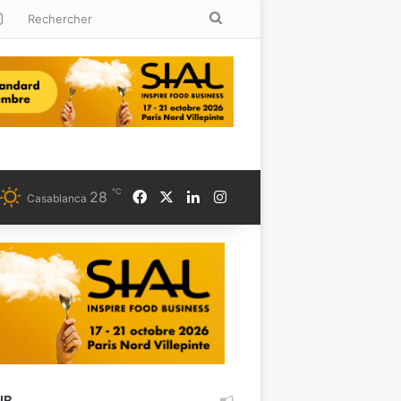
kedin
Instagram
Rechercher
℃
Facebook
X
Linkedin
Instagram
28
Casablanca
UB