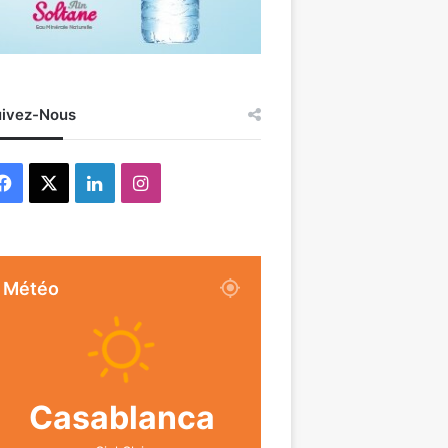
ivez-Nous
Facebook
X
Linkedin
Instagram
Météo
Casablanca