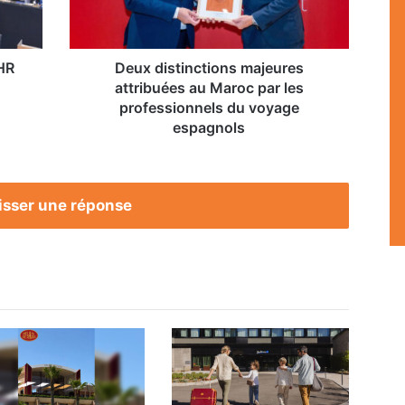
par
les
professionnels
du
HR
Deux distinctions majeures
voyage
attribuées au Maroc par les
espagnols
professionnels du voyage
espagnols
isser une réponse