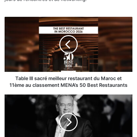
Table
III
sacré
meilleur
restaurant
du
Maroc
et
11ème au
classement
Table III sacré meilleur restaurant du Maroc et
MENA’s
11ème au classement MENA’s 50 Best Restaurants
50
Best
Décès
Restaurants
de
Kamal
Laâbi,
plus
connu
sous