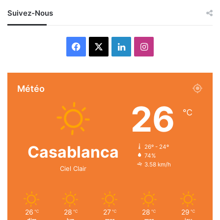
Suivez-Nous
Facebook
X
Linkedin
Instagram
Météo
26
℃
Casablanca
26º - 24º
74%
3.58 km/h
Ciel Clair
26
28
27
28
29
℃
℃
℃
℃
℃