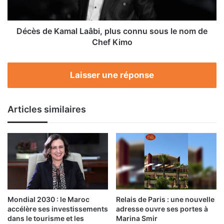
le
nom
de
Décès de Kamal Laâbi, plus connu sous le nom de
Chef
Chef Kimo
Kimo
Laisser une réponse
Articles similaires
Mondial 2030 : le Maroc
Relais de Paris : une nouvelle
accélère ses investissements
adresse ouvre ses portes à
dans le tourisme et les
Marina Smir