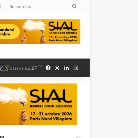
kedin
Instagram
Rechercher
℃
Facebook
X
Linkedin
Instagram
27
Casablanca
UB