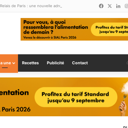
Facebook
X
Lin
Relais de Paris : une nouvelle adresse ouvre ses portes à Marina Smir
la une
Recettes
Publicité
Contact
P