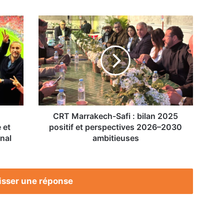
CRT
Marrakech-
Safi :
bilan
2025
positif
et
perspectives
2026–
2030
CRT Marrakech-Safi : bilan 2025
ambitieuses
 et
positif et perspectives 2026–2030
nal
ambitieuses
isser une réponse