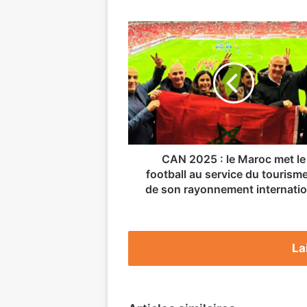
CAN
2025
:
le
Maroc
met
le
football
au
service
CAN 2025 : le Maroc met le
du
football au service du tourisme
tourisme
de son rayonnement internatio
et
de
son
rayonnement
La
international