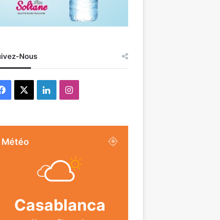
ivez-Nous
Facebook
X
Linkedin
Instagram
Météo
Casablanca