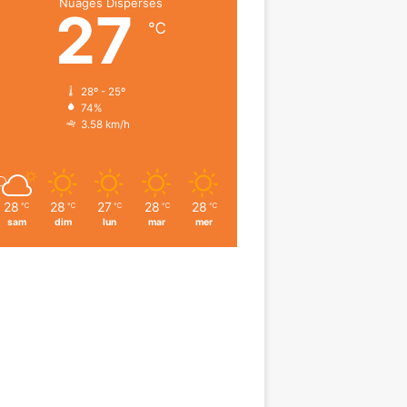
Nuages Dispersés
27
℃
28º - 25º
74%
3.58 km/h
28
28
27
28
28
℃
℃
℃
℃
℃
sam
dim
lun
mar
mer