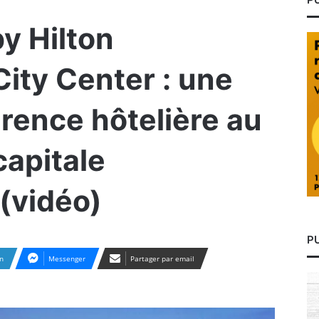
y Hilton
ity Center : une
érence hôtelière au
capitale
(vidéo)
P
n
Messenger
Partager par email