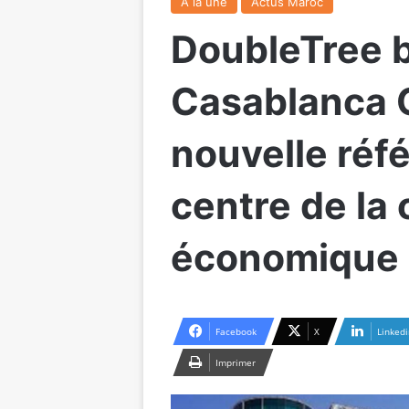
A la une
Actus Maroc
DoubleTree b
Casablanca C
nouvelle réf
centre de la 
économique 
Facebook
X
Linkedi
Imprimer