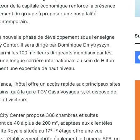
cœur de la capitale économique renforce la présence
agement du groupe à proposer une hospitalité
contemporain.
Su
ne nouvelle phase de développement sous l’enseigne
 Center. Il sera dirigé par Dominique Dmytryszyn,
armi les 100 meilleurs dirigeants mondiaux par les
une longue carrière internationale au sein de Hilton
ement une expertise de haut niveau.
nca, l’hôtel offre un accès rapide aux principaux sites
 ainsi qu’à la gare TGV Casa Voyageurs, et dispose de
s et visiteurs.
 City Center propose 388 chambres et suites
ant de 40 à plus de 200 m², adaptées aux clientèles
ème
Suite Royale située au 17
étage offre une vue
e. L’établissement abrite également le Lumena SPA, un