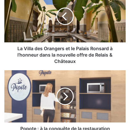
des
Orangers
et
le
Palais
Ronsard
à
l’honneur
La Villa des Orangers et le Palais Ronsard à
dans
l’honneur dans la nouvelle offre de Relais &
la
Châteaux
nouvelle
offre
Popote
de
:
Relais
à
&
la
Châteaux
conquête
de
la
restauration
d’entreprise
Popote : à la conquête de la restauration