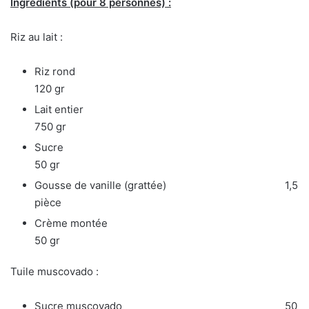
Ingré
dients
(pour 8 personnes) :
Riz au lait :
Riz rond
120 gr
Lait entier
750 gr
Sucre
50 gr
Gousse de vanille (grattée) 1,5
pièce
Crème montée
50 gr
Tuile muscovado :
Sucre muscovado 50