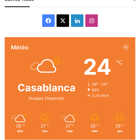
Facebook
X
Linkedin
Instagram
Météo
24
℃
Casablanca
28º - 24º
83%
2.24 km/h
Nuages Dispersés
28
27
27
28
29
℃
℃
℃
℃
℃
dim
lun
mar
mer
jeu