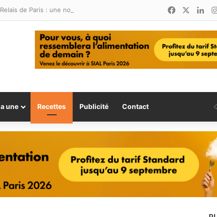
Facebook
X
Lin
Relais de Paris : une nouvelle adresse ouvre ses portes à Marina Smir
la une
Recettes
Publicité
Contact
P