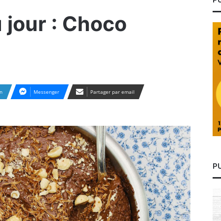
 jour : Choco
n
Messenger
Partager par email
P