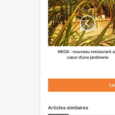
NKOA
:
nouveau
restaurant
au
cœur
d’une
jardinerie
NKOA : nouveau restaurant 
cœur d’une jardinerie
La
Articles similaires