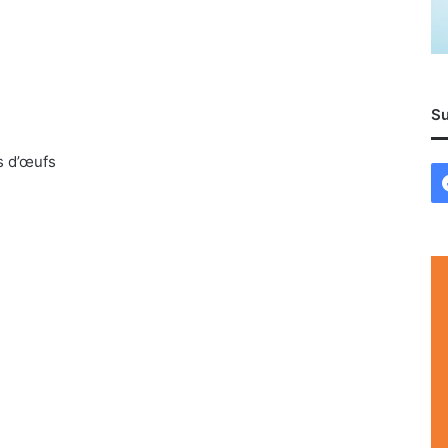
Su
s d’œufs