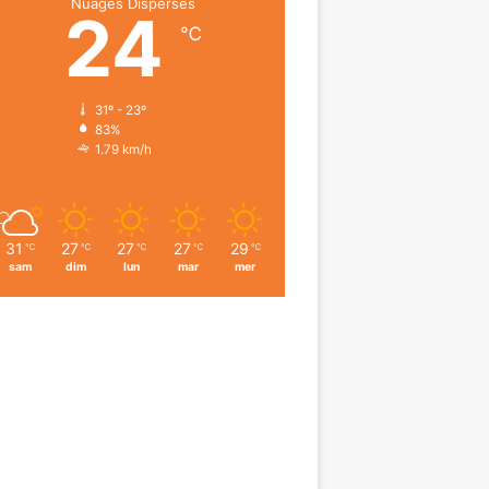
Nuages Dispersés
24
℃
31º - 23º
83%
1.79 km/h
31
27
27
27
29
℃
℃
℃
℃
℃
sam
dim
lun
mar
mer