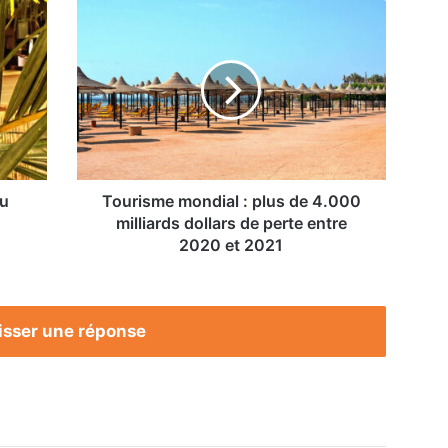
Tourisme
mondial
:
plus
de
4.000
milliards
dollars
de
perte
au
Tourisme mondial : plus de 4.000
entre
milliards dollars de perte entre
2020
2020 et 2021
et
2021
isser une réponse