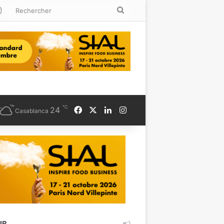
kedin
Instagram
Rechercher
℃
Facebook
X
Linkedin
Instagram
24
Casablanca
UB