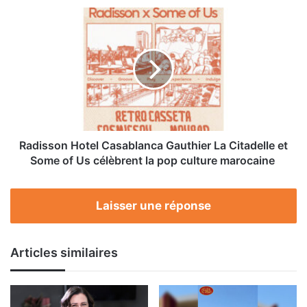
partenariats
Radisson
stratégiques
Hotel
Casablanca
Gauthier
La
Citadelle
et
Some
of
Us
Radisson Hotel Casablanca Gauthier La Citadelle et
célèbrent
Some of Us célèbrent la pop culture marocaine
la
pop
culture
Laisser une réponse
marocaine
Articles similaires