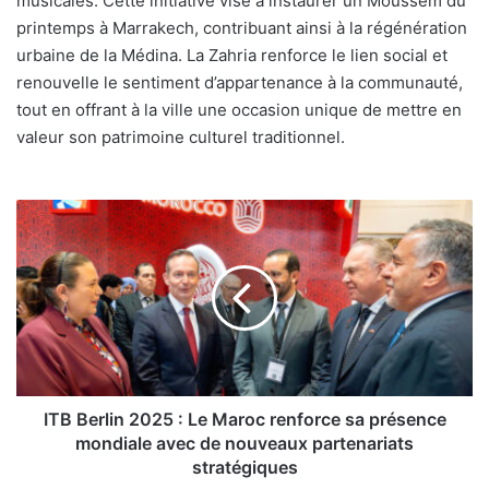
musicales. Cette initiative vise à instaurer un Moussem du
printemps à Marrakech, contribuant ainsi à la régénération
urbaine de la Médina. La Zahria renforce le lien social et
renouvelle le sentiment d’appartenance à la communauté,
tout en offrant à la ville une occasion unique de mettre en
valeur son patrimoine culturel traditionnel.
ITB
Berlin
2025
:
Le
Maroc
renforce
sa
présence
mondiale
ITB Berlin 2025 : Le Maroc renforce sa présence
avec
mondiale avec de nouveaux partenariats
de
stratégiques
nouveaux