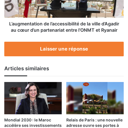
d’Agadir
au
cœur
d’un
L’augmentation de l’accessibilité de la ville d’Agadir
partenariat
au cœur d’un partenariat entre l’ONMT et Ryanair
entre
l’ONMT
et
Laisser une réponse
Ryanair
Articles similaires
Mondial 2030 : le Maroc
Relais de Paris : une nouvelle
accélère ses investissements
adresse ouvre ses portes à