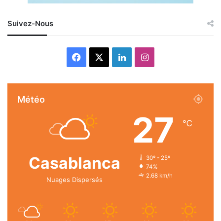
Suivez-Nous
Facebook
X
Linkedin
Instagram
Météo
27
℃
Casablanca
30º - 25º
74%
2.68 km/h
Nuages Dispersés