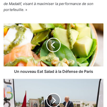
de Madaëf, visant à maximiser la performance de son
portefeuille.
»
Un
nouveau
Eat
Salad
à
la
Défense
de
Paris
Un nouveau Eat Salad à la Défense de Paris
L’augmentation
de
l’accessibilité
de
la
ville