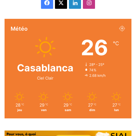
Facebook
X
Linkedin
Instagram
Météo
26
℃
Casablanca
28º - 25º
74%
2.68 km/h
Ciel Clair
28
29
29
27
27
℃
℃
℃
℃
℃
jeu
ven
sam
dim
lun