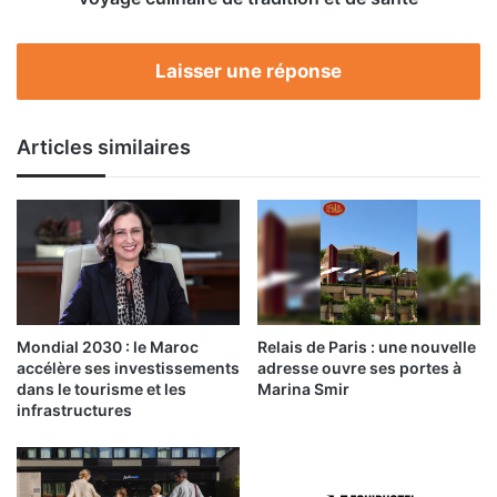
de
tradition
et
Laisser une réponse
de
santé
Articles similaires
Mondial 2030 : le Maroc
Relais de Paris : une nouvelle
accélère ses investissements
adresse ouvre ses portes à
dans le tourisme et les
Marina Smir
infrastructures