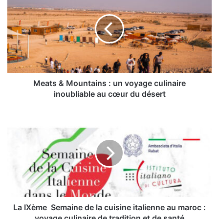
Mountains
:
un
voyage
culinaire
inoubliable
au
cœur
Meats & Mountains : un voyage culinaire
du
inoubliable au cœur du désert
désert
La
IXème Semaine
de
la
cuisine
italienne
au
maroc
:
voyage
La IXème Semaine de la cuisine italienne au maroc :
culinaire
voyage culinaire de tradition et de santé